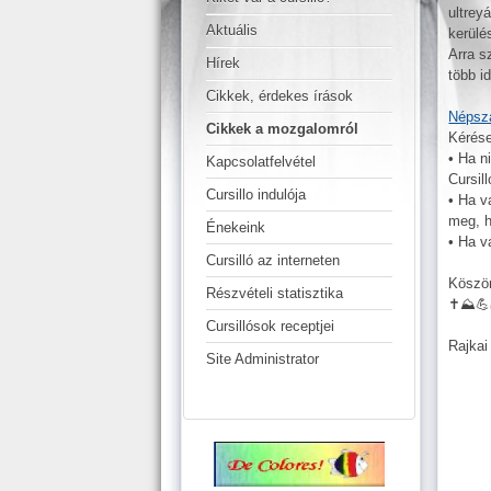
ultrey
Aktuális
kerülé
Arra s
Hírek
több i
Cikkek, érdekes írások
Népszá
Cikkek a mozgalomról
Kérése
• Ha n
Kapcsolatfelvétel
Cursil
Cursillo indulója
• Ha v
meg, h
Énekeink
• Ha v
Cursilló az interneten
Köszön
Részvételi statisztika
✝️⛰️💪
Cursillósok receptjei
Rajkai
Site Administrator