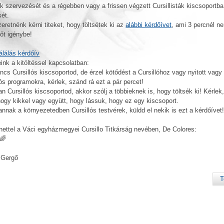
ák szervezését és a régebben vagy a frissen végzett Cursillisták kiscsoportba
sét.
zeretnénk kérni titeket, hogy töltsétek ki az
alábbi kérdőívet
, ami 3 percnél n
dőt igénybe!
lálás kérdőív
ink a kitöltéssel kapcsolatban:
incs Cursillós kiscsoportod, de érzel kötődést a Cursillóhoz vagy nyitott vagy
lós programokra, kérlek, szánd rá ezt a pár percet!
an Cursillós kiscsoportod, akkor szólj a többieknek is, hogy töltsék ki! Kérlek
ogy kikkel vagy együtt, hogy lássuk, hogy ez egy kiscsoport.
annak a környezetedben Cursillós testvérek, küldd el nekik is ezt a kérdőívet
ettel a Váci egyházmegyei Cursillo Titkárság nevében, De Colores:
🌈
 Gergő
T