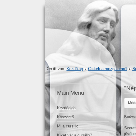
Ön itt van:
Kezdőlap
Cikkek a mozgalomról
Be
"Né
Main Menu
Módo
Kezdőoldal
Kedves
Köszöntő
Mi a cursillo
Szeret
jövőbe
Kiket vár a cursilló?