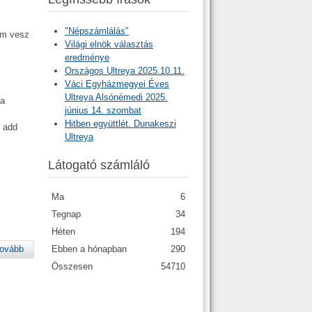
"Népszámlálás"
em vesz
Világi elnök választás
eredménye
Országos Ultreya 2025.10.11.
Váci Egyházmegyei Éves
Ultreya Alsónémedi 2025.
 a
június 14. szombat
Hitben együttlét. Dunakeszi
, add
Ultreya
!
Látogató számláló
Ma
6
Tegnap
34
Héten
194
Ebben a hónapban
290
ovább
Összesen
54710