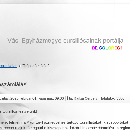
sorolatlan
"Népszámlálás"
pszámlálás"
sítás: 2026. február 01. vasárnap, 09:06
Írta: Rajkai Gergely
Találatok: 5586
 Cursillós testvérünk!
nénk felmérni a Váci Egyházmegyéhez tartozó Cursillistákat, kiscsoportokat,
n jobban tudjuk támogatni a kiscsoportok közötti információáramlást, a region