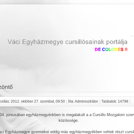
zöntő
sítás: 2012. október 27. szombat, 09:50
Írta: Adminisztrátor
Találatok: 14798
04. júniusában egyházmegyénkben is megalakult a a Cursillo Mozgalom sze
közössége.
ci Egyházmegye gyermekei eddig más egyházmegyékben vettek részt cursil