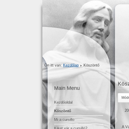
Ön itt van:
Kezdőlap
Köszöntő
Kös
Main Menu
Módo
Kezdőoldal
20
Köszöntő
Mi a cursillo
A Vá
Kiket vár a cursilló?