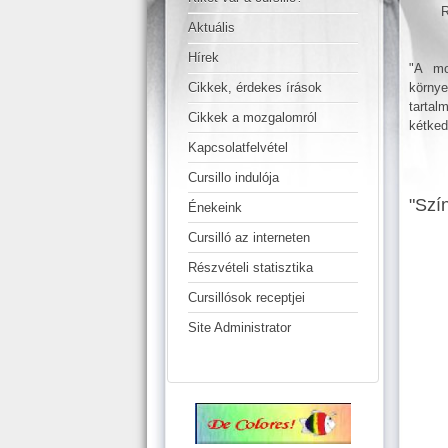
R
Aktuális
Hírek
"A mo
körny
Cikkek, érdekes írások
tartal
Cikkek a mozgalomról
kétked
Kapcsolatfelvétel
Cursillo indulója
"Szí
Énekeink
Cursilló az interneten
Részvételi statisztika
Cursillósok receptjei
Site Administrator