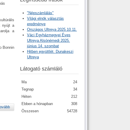
más
"Népszámlálás"
Világi elnök választás
ltúrális
eredménye
 nyújt a
Országos Ultreya 2025.10.11.
arolja a
Váci Egyházmegyei Éves
Ultreya Alsónémedi 2025.
június 14. szombat
o Bonnin
Hitben együttlét. Dunakeszi
Ultreya
Látogató számláló
Ma
24
Tegnap
34
Héten
212
Ebben a hónapban
308
ovább
Összesen
54728