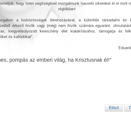
eméljük, hogy Isten segítségével mozgalmunk hasonló sikereket ér el mint 
régiókban!
zgalom a kisközösségek létrehozásával, a különféle társadalmi és ku
ezetből érkező hívők vagy (még) nem hívők számára egyaránt, útmutatást
mas, kiegyensúlyozott keresztény élet kialakításához, támogatja és felk
őket és kallódókat"
Eduard
nes, pompás az emberi világ, ha Krisztusnak él!"
Előző
T