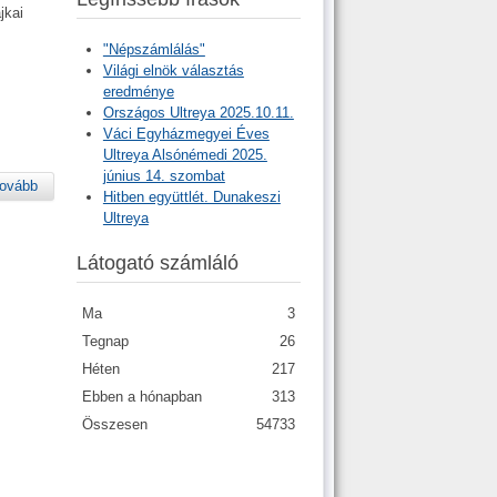
jkai
"Népszámlálás"
Világi elnök választás
eredménye
Országos Ultreya 2025.10.11.
Váci Egyházmegyei Éves
Ultreya Alsónémedi 2025.
június 14. szombat
ovább
Hitben együttlét. Dunakeszi
Ultreya
Látogató számláló
Ma
3
Tegnap
26
Héten
217
Ebben a hónapban
313
Összesen
54733