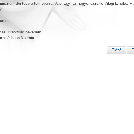
inárium döntése értelmében a Váci Egyházmegyei Cursillo Világi Elnöke: Ra
y.
ores!
tási Bizottság nevében:
osné Papp Viktória
Előző
T