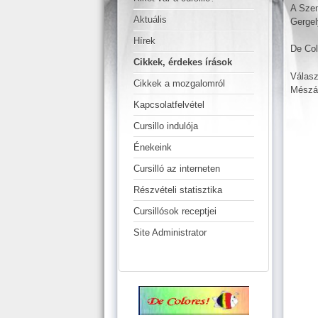
A Szem
Aktuális
Gergel
Hírek
De Col
Cikkek, érdekes írások
Válasz
Cikkek a mozgalomról
Mészár
Kapcsolatfelvétel
Cursillo indulója
Énekeink
Cursilló az interneten
Részvételi statisztika
Cursillósok receptjei
Site Administrator