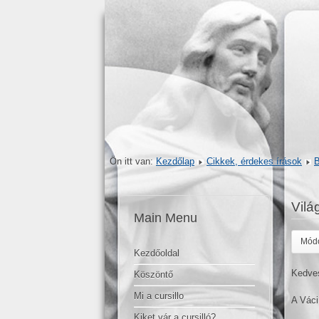
Ön itt van:
Kezdőlap
Cikkek, érdekes írások
B
Vilá
Main Menu
Módo
Kezdőoldal
Kedves
Köszöntő
Mi a cursillo
A Váci
Kiket vár a cursilló?