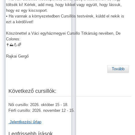
töltsék ki! Kérlek, add meg, hogy kikkel vagy együtt, hogy lássuk,
hogy ez egy kiscsoport.
• Ha vannak a környezetedben Cursillós testvérek, küldd el nekik is
ezt a kérdőívet!
Köszönettel a Váci egyházmegyei Cursillo Titkárság nevében, De
Colores:
✝️⛰️💪🌈
Rajkai Gergő
Tovább
Következő cursillók:
Női cursillo: 2026. október 15 - 18.
Férfi cursillo: 2026. november 12 - 15.
Jelentkezési űrlap
Legfrissebb írások