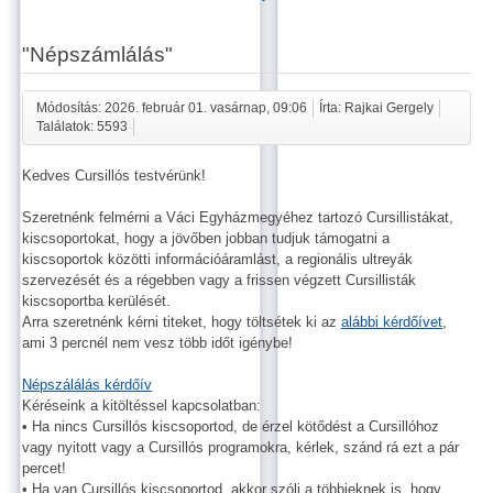
"Népszámlálás"
Módosítás: 2026. február 01. vasárnap, 09:06
Írta: Rajkai Gergely
Találatok: 5593
Kedves Cursillós testvérünk!
Szeretnénk felmérni a Váci Egyházmegyéhez tartozó Cursillistákat,
kiscsoportokat, hogy a jövőben jobban tudjuk támogatni a
kiscsoportok közötti információáramlást, a regionális ultreyák
szervezését és a régebben vagy a frissen végzett Cursillisták
kiscsoportba kerülését.
Arra szeretnénk kérni titeket, hogy töltsétek ki az
alábbi kérdőívet
,
ami 3 percnél nem vesz több időt igénybe!
Népszálálás kérdőív
Kéréseink a kitöltéssel kapcsolatban:
• Ha nincs Cursillós kiscsoportod, de érzel kötődést a Cursillóhoz
vagy nyitott vagy a Cursillós programokra, kérlek, szánd rá ezt a pár
percet!
• Ha van Cursillós kiscsoportod, akkor szólj a többieknek is, hogy