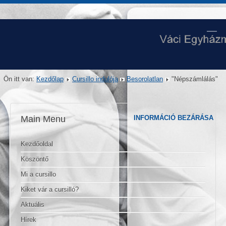
Ön itt van:
Kezdőlap
Cursillo indulója
Besorolatlan
"Népszámlálás"
Main Menu
INFORMÁCIÓ BEZÁRÁSA
Kezdőoldal
Köszöntő
Mi a cursillo
Kiket vár a cursilló?
Aktuális
Hírek