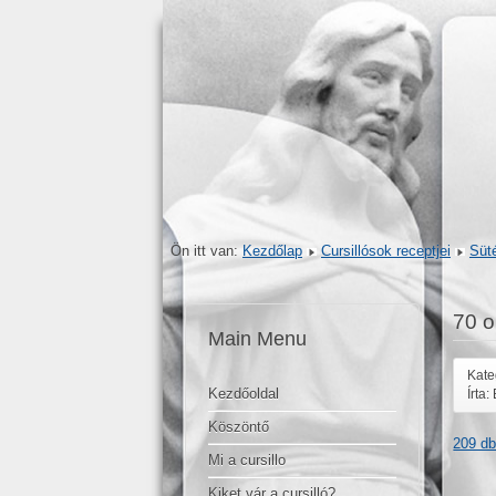
Ön itt van:
Kezdőlap
Cursillósok receptjei
Süté
70 o
Main Menu
Kate
Kezdőoldal
Írta
Köszöntő
209 db
Mi a cursillo
Kiket vár a cursilló?