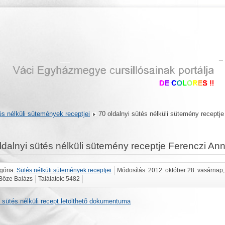
s nélküli sütemények receptjei
70 oldalnyi sütés nélküli sütemény receptje
ldalnyi sütés nélküli sütemény receptje Ferenczi Ann
gória:
Sütés nélküli sütemények receptjei
Módosítás: 2012. október 28. vasárnap,
: Bőze Balázs
Találatok: 5482
 sütés nélküli recept letölthetõ dokumentuma