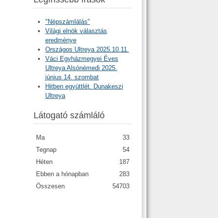
"Népszámlálás"
Világi elnök választás
eredménye
Országos Ultreya 2025.10.11.
Váci Egyházmegyei Éves
Ultreya Alsónémedi 2025.
június 14. szombat
Hitben együttlét. Dunakeszi
Ultreya
Látogató számláló
Ma
33
Tegnap
54
Héten
187
Ebben a hónapban
283
Összesen
54703