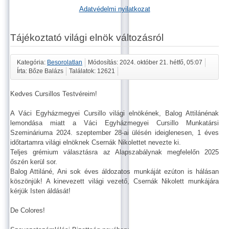
Adatvédelmi nyilatkozat
Tájékoztató világi elnök változásról
Kategória:
Besorolatlan
Módosítás: 2024. október 21. hétfő, 05:07
Írta: Bőze Balázs
Találatok: 12621
Kedves Cursillos Testvéreim!
A Váci Egyházmegyei Cursillo világi elnökének, Balog Attilánénak
lemondása miatt a Váci Egyházmegyei Cursillo Munkatársi
Szemináriuma 2024. szeptember 28-ai ülésén ideiglenesen, 1 éves
időtartamra világi elnöknek Csernák Nikolettet nevezte ki.
Teljes grémium választásra az Alapszabálynak megfelelőn 2025
őszén kerül sor.
Balog Attiláné, Ani sok éves áldozatos munkáját ezúton is hálásan
köszönjük! A kinevezett világi vezető, Csernák Nikolett munkájára
kérjük Isten áldását!
De Colores!