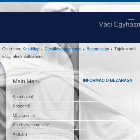
Ön itt van:
Kezdőlap
Cursillósok receptjei
Besorolatlan
Tájékoztató
világi elnök változásról
Main Menu
INFORMÁCIÓ BEZÁRÁSA
Kezdőoldal
Köszöntő
Mi a cursillo
Kiket vár a cursilló?
Aktuális