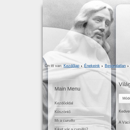
Ön itt van:
Kezdőlap
Énekeink
Besorolatlan
Vilá
Main Menu
Módo
Kezdőoldal
Kedves
Köszöntő
Mi a cursillo
A Váci
Kiket vár a cursilló?