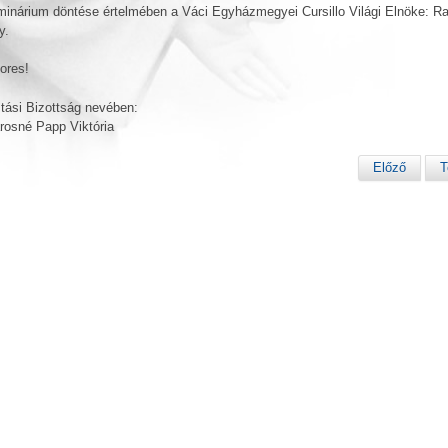
inárium döntése értelmében a Váci Egyházmegyei Cursillo Világi Elnöke: Ra
y.
ores!
tási Bizottság nevében:
osné Papp Viktória
Előző
T