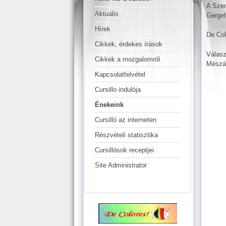
A Szem
Aktuális
Gergel
Hírek
De Col
Cikkek, érdekes írások
Válasz
Cikkek a mozgalomról
Mészár
Kapcsolatfelvétel
Cursillo indulója
Énekeink
Cursilló az interneten
Részvételi statisztika
Cursillósok receptjei
Site Administrator