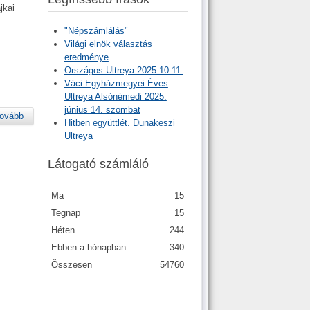
jkai
"Népszámlálás"
Világi elnök választás
eredménye
Országos Ultreya 2025.10.11.
Váci Egyházmegyei Éves
Ultreya Alsónémedi 2025.
június 14. szombat
ovább
Hitben együttlét. Dunakeszi
Ultreya
Látogató számláló
Ma
15
Tegnap
15
Héten
244
Ebben a hónapban
340
Összesen
54760