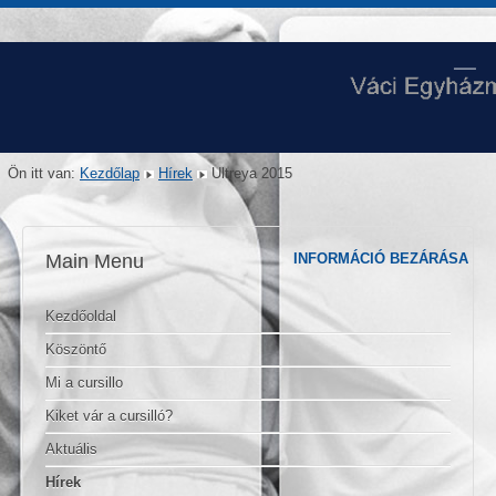
Ön itt van:
Kezdőlap
Hírek
Ultreya 2015
Main Menu
INFORMÁCIÓ BEZÁRÁSA
Kezdőoldal
Köszöntő
Mi a cursillo
Kiket vár a cursilló?
Aktuális
Hírek