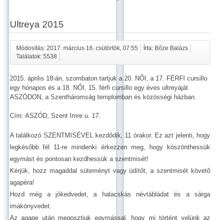
Ultreya 2015
Módosítás: 2017. március 16. csütörtök, 07:55
Írta: Bőze Balázs
Találatok: 5538
2015. április 18-án, szombaton tartjuk a 20. NŐI, a 17. FÉRFI cursillo
egy hónapos és a 18. NŐI, 15. férfi cursillo egy éves ultreyáját
ASZÓDON, a Szentháromság templomban és közösségi házban.
Cím: ASZÓD, Szent Imre u. 17.
A találkozó SZENTMISÉVEL kezdődik, 11 órakor. Ez azt jelenti, hogy
legkésőbb fél 11-re mindenki érkezzen meg, hogy köszönthessük
egymást és pontosan kezdhessük a szentmisét!
Kérjük, hozz magaddal süteményt vagy üdítőt, a szentmisét követő
agapéra!
Hozd még a jókedvedet, a halacskás névtábládat és a sárga
imakönyvedet.
Az agape után megosztjuk egymással, hogy mi történt velünk az