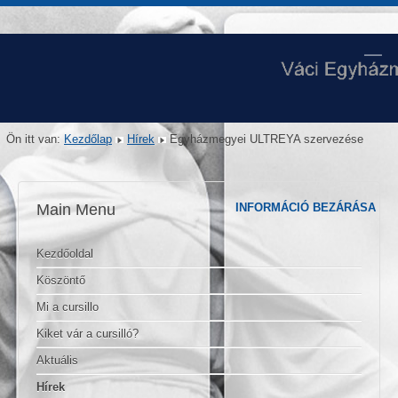
Ön itt van:
Kezdőlap
Hírek
Egyházmegyei ULTREYA szervezése
Main Menu
INFORMÁCIÓ BEZÁRÁSA
Kezdőoldal
Köszöntő
Mi a cursillo
Kiket vár a cursilló?
Aktuális
Hírek