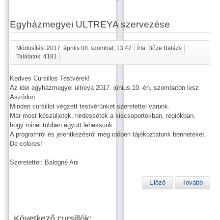
Egyházmegyei ULTREYA szervezése
Módosítás: 2017. április 08. szombat, 13:42
Írta: Bőze Balázs
Találatok: 4181
Kedves Cursillos Testvérek!
Az idei egyházmegyei ultreya 2017. június 10.-én, szombaton lesz
Aszódon.
Minden cursillot végzett testvérünket szeretettel várunk.
Már most készüljetek, hirdessétek a kiscsoportokban, régiókban,
hogy minél többen együtt lehessünk.
A programról és jelentkezésről még időben tájékoztatunk benneteket.
De colores!
Szeretettel: Balogné Ani
Előző
Tovább
Következő cursillók: