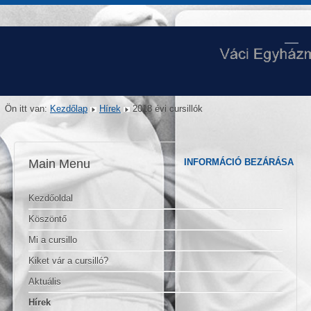
Ön itt van:
Kezdőlap
Hírek
2018 évi cursillók
Main Menu
INFORMÁCIÓ BEZÁRÁSA
Kezdőoldal
Köszöntő
Mi a cursillo
Kiket vár a cursilló?
Aktuális
Hírek