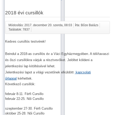
2018 évi cursillók
Módosítás: 2017. december 20. szerda, 08:03
Írta: Bőze Balázs
Találatok: 7837
Kedves cursillós testvérek!
Beindul a 2018-as cursillós év a Váci Egyházmegyében. A téli/tavaszi
és őszi cursillókra várjuk a résztvevőket. Jelöltet köldeni a
jelentkezési lap kitöltésével lehet.
Jelentkezési lapot a világi vezetőnek elküldött
kapcsolati
űrlappal
kérhettek.
Következő cursillók:
február 8-11. Férfi Cursillo
február 22-25. Női Cursillo
szeptember 27-30. Férfi Cursillo
október 25-28. Női Cursillo