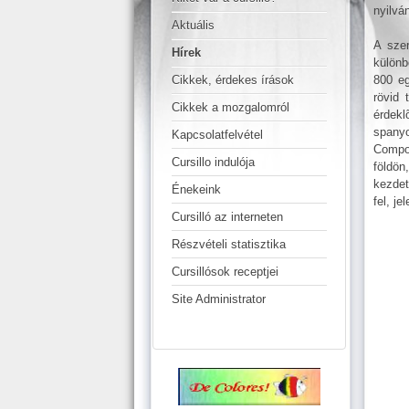
nyilvá
Aktuális
A szer
Hírek
különb
800 eg
Cikkek, érdekes írások
rövid 
Cikkek a mozgalomról
érdekl
spanyo
Kapcsolatfelvétel
Compos
Cursillo indulója
földö
kezdet
Énekeink
fel, j
Cursilló az interneten
Részvételi statisztika
Cursillósok receptjei
Site Administrator