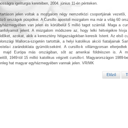
nosságra igeliturgia keretében, 2004. június 11-én pénteken.
tartáson jelen voltak a mozgalom négy nemzetközi csoportjának vezetõi, 
özõ országok püspökei. A Cursillo apostoli mozgalom ma már a világ 60 ors
yházmegyében van jelen és körülbelül 5 millió tagot számlál. Maga a curs
tanfolyamot jelent. A mozgalom módszere az, hogy lelki hétvégékre hívj
õdõket, azokat, akik a keresztény hitigazságokban keresik Istent. Az elsõ cur
lországi Mallorca-szigetén tartották, a helyi katolikus akció fiataljainak Sa
tela-i zarándoklata gyümölcseként. A cursillo-k villámgyorsan elterjedtek
n, majd Európa más országiban, sõt az amerikai földrészen is. A 
eitõl, 1949-tól 15 millió katolikus végzett cursillo-t. Magyarországon 1989-b
elenleg hat magyar egyházmegyében vannak jelen. VR/MK
Előző
T