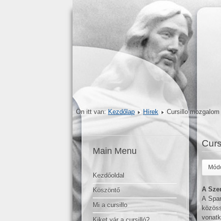
Ön itt van:
Kezdőlap
Hírek
Cursillo mozgalom
Curs
Main Menu
Módo
Kezdőoldal
A Szen
Köszöntő
A Span
Mi a cursillo
közöss
vonatk
Kiket vár a cursilló?