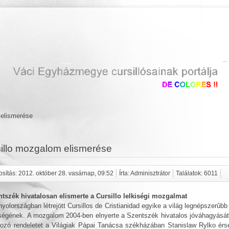
 elismerése
illo mozgalom elismerése
sítás: 2012. október 28. vasárnap, 09:52
Írta: Adminisztrátor
Találatok: 6011
tszék hivatalosan elismerte a Cursillo lelkiségi mozgalmat
yolországban létrejött Cursillos de Cristianidad egyike a világ legnépszerûbb 
égének. A mozgalom 2004-ben elnyerte a Szentszék hivatalos jóváhagyását,
ozó rendeletet a Világiak Pápai Tanácsa székházában Stanislaw Rylko érs