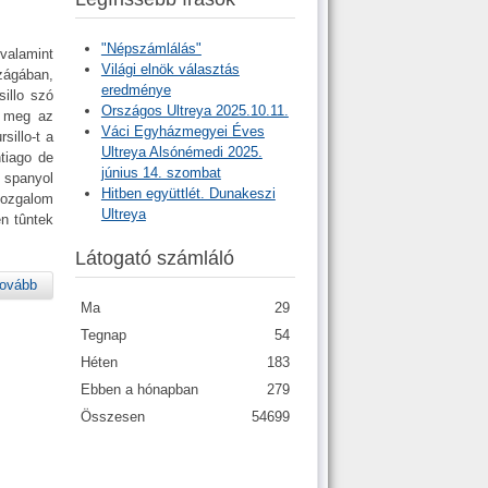
"Népszámlálás"
valamint
Világi elnök választás
zágában,
eredménye
illo szó
Országos Ultreya 2025.10.11.
a meg az
Váci Egyházmegyei Éves
sillo-t a
Ultreya Alsónémedi 2025.
ntiago de
június 14. szombat
 spanyol
Hitben együttlét. Dunakeszi
mozgalom
Ultreya
en tûntek
Látogató számláló
ovább
Ma
29
Tegnap
54
Héten
183
Ebben a hónapban
279
Összesen
54699