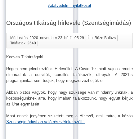
Adatvédelmi nyilatkozat
Országos titkárság hírlevele (Szentségimádás)
Módosítás: 2020. november 23. hétfő, 05:29
Írta: Bőze Balázs
Találatok: 2640
Kedves Titkárságok!
Régen nem jelentkeztünk Hírlevéllel. A Covid 19 miatt sajnos rendre
elmaradtak a cursillók, cursillós találkozók, ultreyák. A 2021-s
programjainkat sem tudjuk, hogy megszervezhetjük-e.
Abban biztos vagyok, hogy nagy szüksége van mindannyiunknak, a
közösségünknek arra, hogy imában találkozzunk, hogy együtt kérjük
az Urat egymásért.
Most ennek jegyében született meg a Hírlevél, ami imára, a közös
Szentségimádásban való részvételre szólít.