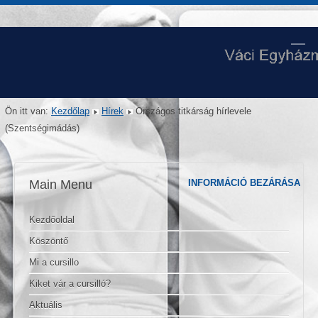
Ön itt van:
Kezdőlap
Hírek
Országos titkárság hírlevele
(Szentségimádás)
Main Menu
INFORMÁCIÓ BEZÁRÁSA
Kezdőoldal
Köszöntő
Mi a cursillo
Kiket vár a cursilló?
Aktuális