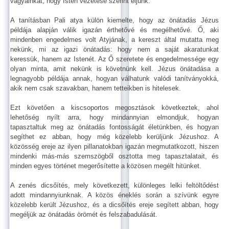
vágyainkat, hogy Isten vezetése szerint éljünk.
A tanításban Pali atya külön kiemelte, hogy az önátadás Jézus
példája alapján válik igazán érthetővé és megélhetővé. Ő, aki
mindenben engedelmes volt Atyjának, a kereszt által mutatta meg
nekünk, mi az igazi önátadás: hogy nem a saját akaratunkat
keressük, hanem az Istenét. Az Ő szeretete és engedelmessége egy
olyan minta, amit nekünk is követnünk kell. Jézus önátadása a
legnagyobb példája annak, hogyan válhatunk valódi tanítványokká,
akik nem csak szavakban, hanem tetteikben is hitelesek.
Ezt követően a kiscsoportos megosztások következtek, ahol
lehetőség nyílt arra, hogy mindannyian elmondjuk, hogyan
tapasztaltuk meg az önátadás fontosságát életünkben, és hogyan
segíthet ez abban, hogy még közelebb kerüljünk Jézushoz. A
közösség ereje az ilyen pillanatokban igazán megmutatkozott, hiszen
mindenki más-más szemszögből osztotta meg tapasztalatait, és
minden egyes történet megerősítette a közösen megélt hitünket.
A zenés dicsőítés, mely következett, különleges lelki feltöltődést
adott mindannyiunknak. A közös éneklés során a szívünk egyre
közelebb került Jézushoz, és a dicsőítés ereje segített abban, hogy
megéljük az önátadás örömét és felszabadulását.