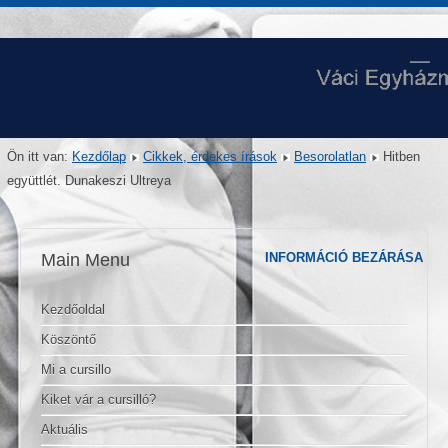
Ön itt van:
Kezdőlap
Cikkek, érdekes írások
Besorolatlan
Hitben
együttlét. Dunakeszi Ultreya
Main Menu
INFORMÁCIÓ BEZÁRÁSA
Kezdőoldal
Köszöntő
Mi a cursillo
Kiket vár a cursilló?
Aktuális