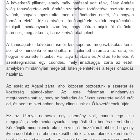
A következő pillanat, amely mély hatással volt ránk, Jász András
világi tanúságtétele volt. András személyes történetével osztotta meg
velünk, hogyan tapasztalta meg az önátadás erejét, és hogyan
formálta életét Jézus hívása. Tanúságtétele valódi inspirációként
szolgált mindannyiunk számára, hogy bátran adjuk át életünket
Istennek, még akkor is, ha ez kihívásokat jelent.
A tanúságtételt követően ismét kiscsoportos megosztásokra került
sor, ahol mindenki elmondhatta, mit jelentett számára az este, és
hogyan erősítette hitünket Pali atya tanítása és András története. A
szentségimádás egy csöndes, mély imádsággal zárta az estét,
amelyben mindannyian megéltük Isten jelenlétét és a teljes önátadás
hatalmát.
Az estét az Agapé zárta, ahol közösen osztoztunk a szeretet és
közösség ajándékában. Az este folyamán mindannyian
megtapasztalhattuk, hogy az önátadás és Jézus szeretete valódi erőt
ad, és segít minket abban, hogy elinduljunk az Ő követésének útján.
Ez az Ultreya nemcsak egy esemény volt, hanem egy lelki
megújulás, amely mindannyiunkat megerősített hitben és szeretetben.
Köszönjük mindenkinek, aki jelen volt, és hozzájárult ahhoz, hogy egy
ilyen csodálatos estében részesülhettünk. Jézus, akinek szeretete és
önátadása mindannyiunk számára példa, továbbra is vezessen minket