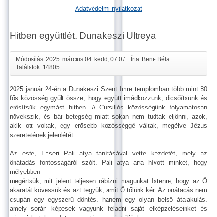
Adatvédelmi nyilatkozat
Hitben együttlét. Dunakeszi Ultreya
Módosítás: 2025. március 04. kedd, 07:07
Írta: Bene Béla
Találatok: 14805
2025 január 24-én a Dunakeszi Szent Imre templomban több mint 80
fős közösség gyűlt össze, hogy együtt imádkozzunk, dicsőítsünk és
erősítsük egymást hitben. A Cursillós közösségünk folyamatosan
növekszik, és bár betegség miatt sokan nem tudtak eljönni, azok,
akik ott voltak, egy erősebb közösséggé váltak, megélve Jézus
szeretetének jelenlétét.
Az este, Ecseri Pali atya tanításával vette kezdetét, mely az
önátadás fontosságáról szólt. Pali atya arra hívott minket, hogy
mélyebben
megértsük, mit jelent teljesen rábízni magunkat Istenre, hogy az Ő
akaratát kövessük és azt tegyük, amit Ő tőlünk kér. Az önátadás nem
csupán egy egyszerű döntés, hanem egy olyan belső átalakulás,
amely során képesek vagyunk feladni saját elképzeléseinket és