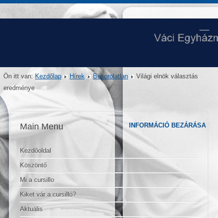
Ön itt van:
Kezdőlap
Hírek
Besorolatlan
Világi elnök választás
eredménye
Main Menu
INFORMÁCIÓ BEZÁRÁSA
Kezdőoldal
Köszöntő
Mi a cursillo
Kiket vár a cursilló?
Aktuális