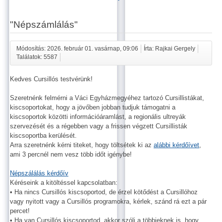
"Népszámlálás"
Módosítás: 2026. február 01. vasárnap, 09:06
Írta: Rajkai Gergely
Találatok: 5587
Kedves Cursillós testvérünk!
Szeretnénk felmérni a Váci Egyházmegyéhez tartozó Cursillistákat,
kiscsoportokat, hogy a jövőben jobban tudjuk támogatni a
kiscsoportok közötti információáramlást, a regionális ultreyák
szervezését és a régebben vagy a frissen végzett Cursillisták
kiscsoportba kerülését.
Arra szeretnénk kérni titeket, hogy töltsétek ki az
alábbi kérdőívet
,
ami 3 percnél nem vesz több időt igénybe!
Népszálálás kérdőív
Kéréseink a kitöltéssel kapcsolatban:
• Ha nincs Cursillós kiscsoportod, de érzel kötődést a Cursillóhoz
vagy nyitott vagy a Cursillós programokra, kérlek, szánd rá ezt a pár
percet!
• Ha van Cursillós kiscsoportod, akkor szólj a többieknek is, hogy