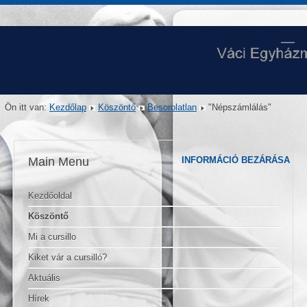
Ön itt van:
Kezdőlap
Köszöntő
Besorolatlan
"Népszámlálás"
Main Menu
INFORMÁCIÓ BEZÁRÁSA
Kezdőoldal
Köszöntő
Mi a cursillo
Kiket vár a cursilló?
Aktuális
Hírek