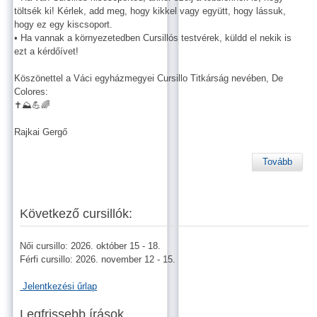
töltsék ki! Kérlek, add meg, hogy kikkel vagy együtt, hogy lássuk,
hogy ez egy kiscsoport.
• Ha vannak a környezetedben Cursillós testvérek, küldd el nekik is
ezt a kérdőívet!
Köszönettel a Váci egyházmegyei Cursillo Titkárság nevében, De
Colores:
✝️⛰️💪🌈
Rajkai Gergő
Tovább
Következő cursillók:
Női cursillo: 2026. október 15 - 18.
Férfi cursillo: 2026. november 12 - 15.
Jelentkezési űrlap
Legfrissebb írások