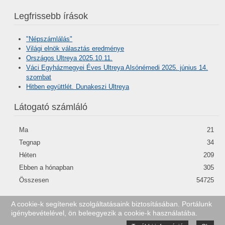
Legfrissebb írások
"Népszámlálás"
Világi elnök választás eredménye
Országos Ultreya 2025.10.11.
Váci Egyházmegyei Éves Ultreya Alsónémedi 2025. június 14.
szombat
Hitben együttlét. Dunakeszi Ultreya
Látogató számláló
Ma
21
Tegnap
34
Héten
209
Ebben a hónapban
305
Összesen
54725
A cookie-k segítenek szolgáltatásaink biztosításában. Portálunk
igénybevételével, ön beleegyezik a cookie-k használatába.
Krisztus számít rád!