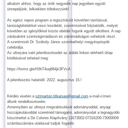
alkalom ahhoz, hogy az örök negyedik nap jegyében együtt
ünnepeljünk, lelkiekben töltekezzünk!
Az egész napos program a regisztrációt követően tanítással,
tanúságtételekkel veszi kezdetét, szentmisével folytatódik, melyet
követően az igénylőkkel közös ebédet fogunk együtt elkölteni. A nap
zárásaként szentségimádáson és záróimádságon vehetünk részt.
A szentmisét Dr. Székely János szombathelyi megyéspüspök
celebrálja.
Az ultreyára való jelentkezésedet az alábbi linken elérhető űrlap
kitöltésével teheted meg:
https://forms.gle/H3hT4uq884jk3FVcA
A jelentkezési határidő: 2022. augusztus 15.!
Kérdés esetén a
sztmarton.titkarsag@gmail.com
e-mail-címen
állunk rendelkezésedre.
Amennyiben az ultreya megvalósulását adományoddal, anyagi
hozzájárulásoddal szeretnéd támogatni, adományodat a legnagyobb
köszönettel a De Colores Alapítvány 11673002-07316200-73000009
számlaszámára utalással tudjuk fogadni.