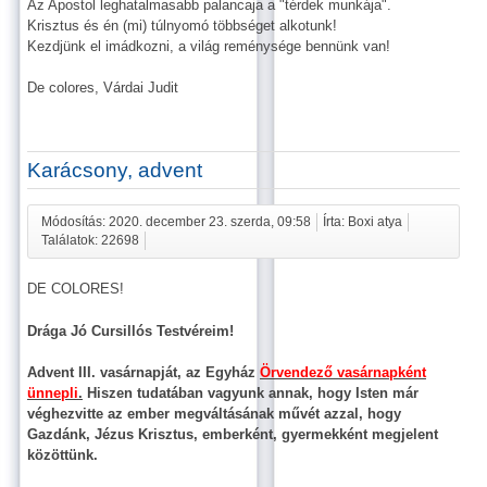
Az Apostol leghatalmasabb palancaja a "térdek munkája".
Krisztus és én (mi) túlnyomó többséget alkotunk!
Kezdjünk el imádkozni, a világ reménysége bennünk van!
De colores, Várdai Judit
Karácsony, advent
Módosítás: 2020. december 23. szerda, 09:58
Írta: Boxi atya
Találatok: 22698
DE COLORES!
Drága Jó Cursillós Testvéreim!
Advent III. vasárnapját, az Egyház
Örvendező vasárnapként
ünnepli
.
Hiszen tudatában vagyunk annak, hogy Isten már
véghezvitte az ember megváltásának művét azzal, hogy
Gazdánk, Jézus Krisztus, emberként, gyermekként megjelent
közöttünk.