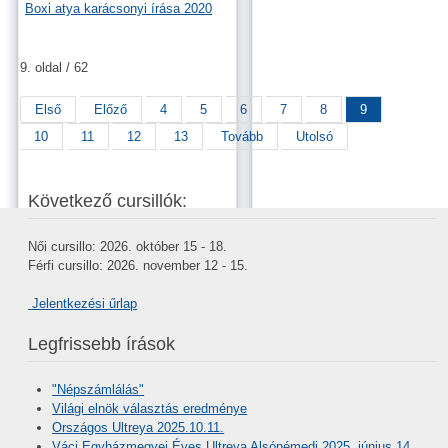
Boxi atya karácsonyi írása 2020
9. oldal / 62
Első
Előző
4
5
6
7
8
9
10
11
12
13
Tovább
Utolsó
Következő cursillók:
Női cursillo: 2026. október 15 - 18.
Férfi cursillo: 2026. november 12 - 15.
Jelentkezési űrlap
Legfrissebb írások
"Népszámlálás"
Világi elnök választás eredménye
Országos Ultreya 2025.10.11.
Váci Egyházmegyei Éves Ultreya Alsónémedi 2025. június 14.