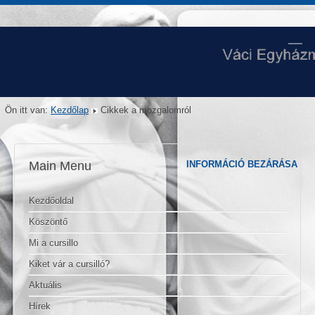
Ön itt van:
Kezdőlap
Cikkek a mozgalomról
Main Menu
INFORMÁCIÓ BEZÁRÁSA
Kezdőoldal
Köszöntő
Mi a cursillo
Kiket vár a cursilló?
Aktuális
Hírek