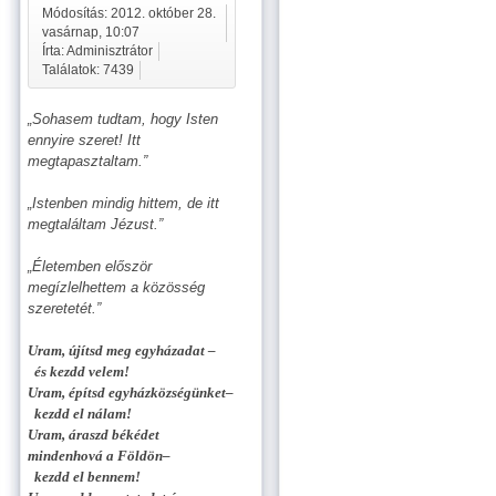
Módosítás: 2012. október 28.
vasárnap, 10:07
Írta: Adminisztrátor
Találatok: 7439
„Sohasem tudtam, hogy Isten
ennyire szeret! Itt
megtapasztaltam.”
„Istenben mindig hittem, de itt
megtaláltam Jézust.”
„Életemben először
megízlelhettem a közösség
szeretetét.”
Uram, újítsd meg egyházadat –
és kezdd velem!
Uram, építsd egyházközségünket–
kezdd el nálam!
Uram, áraszd békédet
mindenhová a Földön–
kezdd el bennem!