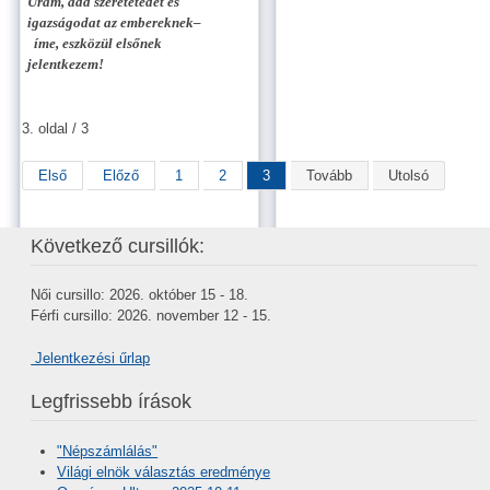
Uram, add szeretetedet és
igazságodat az embereknek–
íme, eszközül elsőnek
jelentkezem!
3. oldal / 3
Első
Előző
1
2
3
Tovább
Utolsó
Következő cursillók:
Női cursillo: 2026. október 15 - 18.
Férfi cursillo: 2026. november 12 - 15.
Jelentkezési űrlap
Legfrissebb írások
"Népszámlálás"
Világi elnök választás eredménye