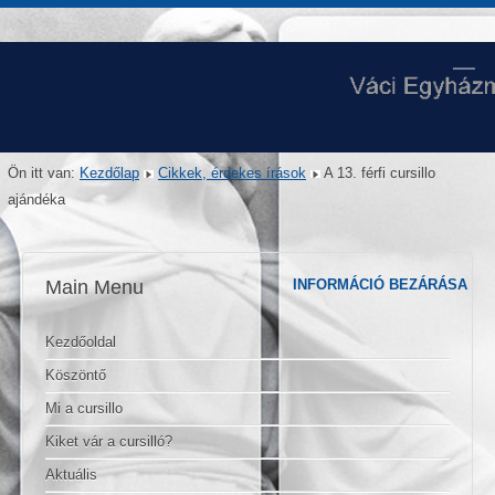
Ön itt van:
Kezdőlap
Cikkek, érdekes írások
A 13. férfi cursillo
ajándéka
Main Menu
INFORMÁCIÓ BEZÁRÁSA
Kezdőoldal
Köszöntő
Mi a cursillo
Kiket vár a cursilló?
Aktuális