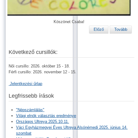
Köszönet Csaba!
Előző
Tovább
Következő cursillók:
Női cursillo: 2026. október 15 - 18.
Férfi cursillo: 2026. november 12 - 15.
Jelentkezési űrlap
Legfrissebb írások
"Népszámlálás"
Világi elnök választás eredménye
Országos Ultreya 2025.10.11.
Váci Egyházmegyei Éves Ultreya Alsónémedi 2025. június 14.
szombat