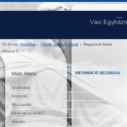
Ön itt van:
Kezdőlap
Cikkek, érdekes írások
Megosztott bánat
félbánat II.
Main Menu
INFORMÁCIÓ BEZÁRÁSA
Kezdőoldal
Köszöntő
Mi a cursillo
Kiket vár a cursilló?
Aktuális