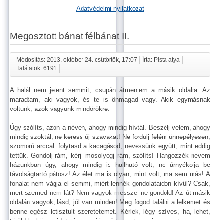
Adatvédelmi nyilatkozat
Megosztott bánat félbánat II.
Módosítás: 2013. október 24. csütörtök, 17:07
Írta: Pista atya
Találatok: 6191
A halál nem jelent semmit, csupán átmentem a másik oldalra. Az
maradtam, aki vagyok, és te is önmagad vagy. Akik egymásnak
voltunk, azok vagyunk mindörökre.
Úgy szólíts, azon a néven, ahogy mindig hívtál. Beszélj velem, ahogy
mindig szoktál, ne keress új szavakat! Ne fordulj felém ünnepélyesen,
szomorú arccal, folytasd a kacagásod, nevessünk együtt, mint eddig
tettük. Gondolj rám, kérj, mosolyogj rám, szólíts! Hangozzék nevem
házunkban úgy, ahogy mindig is hallható volt, ne árnyékolja be
távolságtartó pátosz! Az élet ma is olyan, mint volt, ma sem más! A
fonalat nem vágja el semmi, miért lennék gondolataidon kívül? Csak,
mert szemed nem lát? Nem vagyok messze, ne gondold! Az út másik
oldalán vagyok, lásd, jól van minden! Meg fogod találni a lelkemet és
benne egész letisztult szeretetemet. Kérlek, légy szíves, ha, lehet,