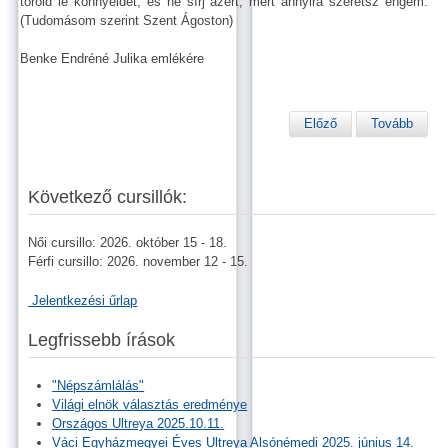
töröld le könnyeidet, és ne sírj azért, mert annyira szeretsz engem.
(Tudomásom szerint Szent Ágoston)
Benke Endréné Julika emlékére
Előző
Tovább
Következő cursillók:
Női cursillo: 2026. október 15 - 18.
Férfi cursillo: 2026. november 12 - 15.
Jelentkezési űrlap
Legfrissebb írások
"Népszámlálás"
Világi elnök választás eredménye
Országos Ultreya 2025.10.11.
Váci Egyházmegyei Éves Ultreya Alsónémedi 2025. június 14.