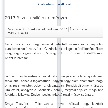
Adatvédelmi nyilatkozat
2013 őszi cursillóink élményei
Módosítás: 2013. október 24. csütörtök, 16:34
Írta: Boxi atya
Találatok: 6485
Nagy örömet és nagy élményt jelentett számomra a legutóbbi
cursillókon való részvétel. Gazdánk különleges ajándékaként éltem
meg, hogy nagyon fiatalok, - és nagyon fiatal házasok, - hallották meg
Krisztus hívását.
A Váci cursilló életre-valóságát látom megjelenni, - Isten gondviselő
terveként - ebben a folyamatban. Nagyon nagy öröm számomra, hogy
én is részt vehetek ebben a folyamatban. Rendkívüli élmény újra és
újra átélni, ahogyan a Szentlélek betölti, megmozdítja és maga felé
fordítja a lelkeket. Egyben pedig, nyitottá teszi mások számára.
Drága Testvéreim! Tele van a szívem hálával, hogy közétek