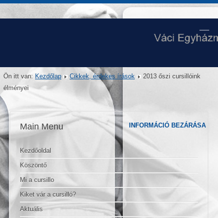
Ön itt van:
Kezdőlap
Cikkek, érdekes írások
2013 őszi cursillóink
élményei
Main Menu
INFORMÁCIÓ BEZÁRÁSA
Kezdőoldal
Köszöntő
Mi a cursillo
Kiket vár a cursilló?
Aktuális