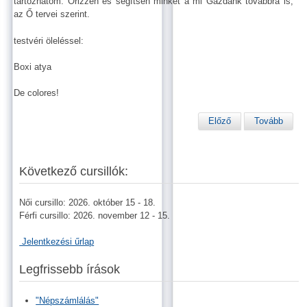
tartozhatom. Őrizzen és segítsen minket a mi Gazdánk továbbra is,
az Ő tervei szerint.
testvéri öleléssel:
Boxi atya
De colores!
Előző
Tovább
Következő cursillók:
Női cursillo: 2026. október 15 - 18.
Férfi cursillo: 2026. november 12 - 15.
Jelentkezési űrlap
Legfrissebb írások
"Népszámlálás"