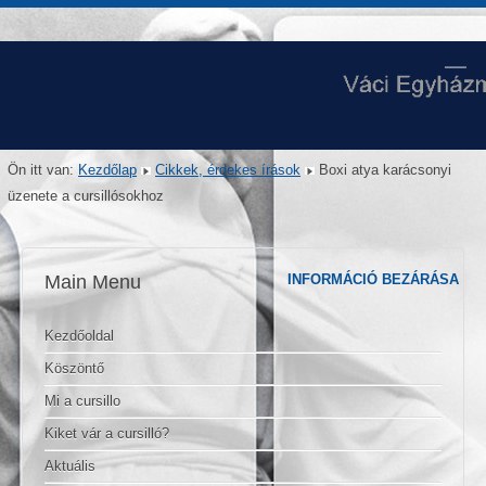
Ön itt van:
Kezdőlap
Cikkek, érdekes írások
Boxi atya karácsonyi
üzenete a cursillósokhoz
Main Menu
INFORMÁCIÓ BEZÁRÁSA
Kezdőoldal
Köszöntő
Mi a cursillo
Kiket vár a cursilló?
Aktuális