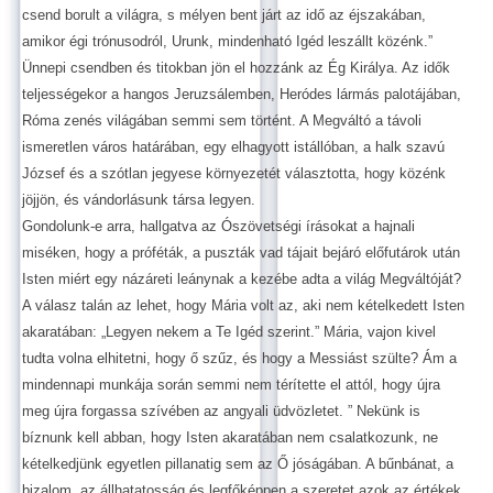
csend borult a világra, s mélyen bent járt az idő az éjszakában,
amikor égi trónusodról, Urunk, mindenható Igéd leszállt közénk.”
Ünnepi csendben és titokban jön el hozzánk az Ég Királya. Az idők
teljességekor a hangos Jeruzsálemben, Heródes lármás palotájában,
Róma zenés világában semmi sem történt. A Megváltó a távoli
ismeretlen város határában, egy elhagyott istállóban, a halk szavú
József és a szótlan jegyese környezetét választotta, hogy közénk
jöjjön, és vándorlásunk társa legyen.
Gondolunk-e arra, hallgatva az Ószövetségi írásokat a hajnali
miséken, hogy a próféták, a puszták vad tájait bejáró előfutárok után
Isten miért egy názáreti leánynak a kezébe adta a világ Megváltóját?
A válasz talán az lehet, hogy Mária volt az, aki nem kételkedett Isten
akaratában: „Legyen nekem a Te Igéd szerint.” Mária, vajon kivel
tudta volna elhitetni, hogy ő szűz, és hogy a Messiást szülte? Ám a
mindennapi munkája során semmi nem térítette el attól, hogy újra
meg újra forgassa szívében az angyali üdvözletet. ” Nekünk is
bíznunk kell abban, hogy Isten akaratában nem csalatkozunk, ne
kételkedjünk egyetlen pillanatig sem az Ő jóságában. A bűnbánat, a
bizalom, az állhatatosság és legfőképpen a szeretet azok az értékek,