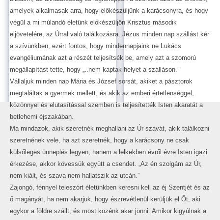
amelyek alkalmasak arra, hogy előkészüljünk a karácsonyra, és hogy
végül a mi múlandó életünk előkészüljön Krisztus második
eljövetelére, az Úrral való találkozásra. Jézus minden nap szállást kér
a szívünkben, ezért fontos, hogy mindennapjaink ne Lukács
evangéliumának azt a részét teljesítsék be, amely azt a szomorú
megállapítást tette, hogy „..nem kaptak helyet a szálláson.”
Vállaljuk minden nap Mária és József sorsát, akiket a pásztorok
megtaláltak a gyermek mellett, és akik az emberi értetlenséggel,
közönnyel és elutasítással szemben is teljesítették Isten akaratát a
betlehemi éjszakában.
Ma mindazok, akik szeretnék meghallani az Úr szavát, akik találkozni
szeretnének vele, ha azt szeretnék, hogy a karácsony ne csak
külsőleges ünneplés legyen, hanem a lelkekben évről évre Isten igazi
érkezése, akkor kövessük együtt a csendet. „Az én szolgám az Úr,
nem kiált, és szava nem hallatszik az utcán.”
Zajongó, fénnyel teleszórt életünkben keresni kell az éj Szentjét és az
ő magányát, ha nem akarjuk, hogy észrevétlenül kerüljük el Őt, aki
egykor a földre szállt, és most közénk akar jönni. Amikor kigyúlnak a