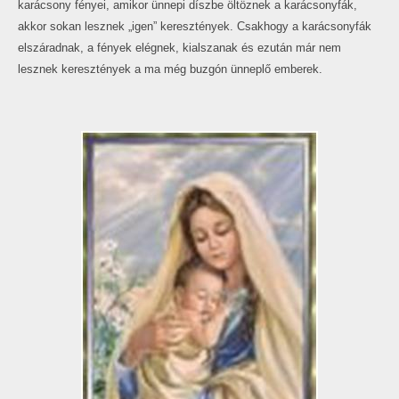
karácsony fényei, amikor ünnepi díszbe öltöznek a karácsonyfák,
akkor sokan lesznek „igen” keresztények. Csakhogy a karácsonyfák
elszáradnak, a fények elégnek, kialszanak és ezután már nem
lesznek keresztények a ma még buzgón ünneplő emberek.