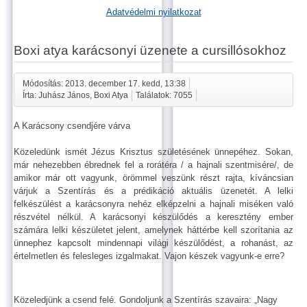
Adatvédelmi nyilatkozat
Boxi atya karácsonyi üzenete a cursillósokhoz
Módosítás: 2013. december 17. kedd, 13:38
Írta: Juhász János, Boxi Atya
Találatok: 7055
A Karácsony csendjére várva
Közeledünk ismét Jézus Krisztus születésének ünnepéhez. Sokan,
már nehezebben ébrednek fel a rorátéra / a hajnali szentmisére/, de
amikor már ott vagyunk, örömmel veszünk részt rajta, kíváncsian
várjuk a Szentírás és a prédikáció aktuális üzenetét. A lelki
felkészülést a karácsonyra nehéz elképzelni a hajnali miséken való
részvétel nélkül. A karácsonyi készülődés a keresztény ember
számára lelki készületet jelent, amelynek háttérbe kell szorítania az
ünnephez kapcsolt mindennapi világi készülődést, a rohanást, az
értelmetlen és felesleges izgalmakat. Vajon készek vagyunk-e erre?
Közeledjünk a csend felé. Gondoljunk a Szentírás szavaira: „Nagy