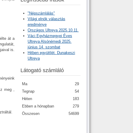
"Népszámlálás"
Világi elnök választás
eredménye
Országos Ultreya 2025.10.11.
Váci Egyházmegyei Éves
élte át a
Ultreya Alsónémedi 2025.
gulatát,
június 14. szombat
aival is.
Hitben együttlét. Dunakeszi
Ultreya
Látogató számláló
ményeink
Ma
29
zz meg ,
Tegnap
54
Héten
183
Ebben a hónapban
279
tráltál.
Összesen
54699