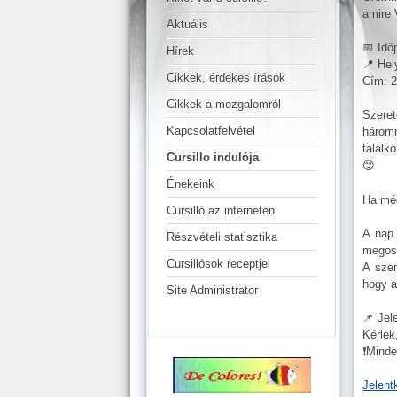
amir
Aktuális
📅 Idő
Hírek
📍 Hel
Cikkek, érdekes írások
Cím: 2
Cikkek a mozgalomról
Szeret
Kapcsolatfelvétel
háromn
találk
Cursillo indulója
😊
Énekeink
Ha még
Cursilló az interneten
A nap 
Részvételi statisztika
megos
Cursillósok receptjei
A szen
hogy a
Site Administrator
📌 Jel
Kérlek
❗️Mind
Jelent