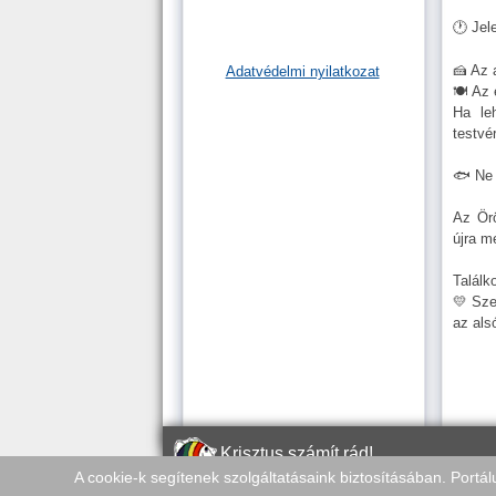
🕐 Jel
🍰 Az 
Adatvédelmi nyilatkozat
🍽 Az 
Ha le
testvé
🐟 Ne 
Az Ör
újra m
Találk
💛 Sze
az als
Krisztus számít rád!
A cookie-k segítenek szolgáltatásaink biztosításában. Portá