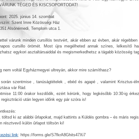
e VÁRUNK TÉGED ÉS KISCSOPORTODAT!
pont: 2025. június 14. szombat
yszín: Szent Imre Közösségi Ház
351 Alsónémedi, Templom utca 1.
ettel várunk minden cursillós testvért, akár ebben az évben, akár régebben 
apos cursillo örömét. Most újra megélheted annak színes, lelkesítő han
ozhatsz egykori asztaltársaiddal és megismerkedhetsz a tágabb közösség tagj
 nem voltál Egyházmegyei ultreyán, akkor mire számíthasz?
során szentmise , tanúságtételek , ebéd és agapé , valamint Krisztus-él
ztása vár Rád.
tmise 11:00 órakor kezdődik, ezért kérünk, hogy legkésőbb 10:30-ig érke
 regisztráció után legyen időnk egy pár szóra is!
entkezés:
, töltsd ki az alábbi űrlapokat, majd kattints a Küldés gombra – és máris regisz
en résztvevő külön űrlapot töltsön ki!
kezési link
: https://forms.gle/S7fkrA8Ghits47Xi7