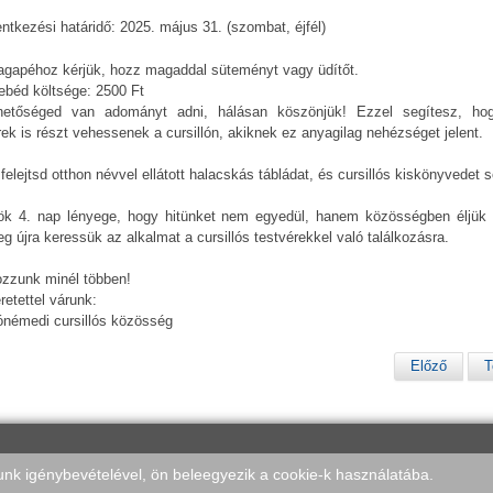
entkezési határidő: 2025. május 31. (szombat, éjfél)
agapéhoz kérjük, hozz magaddal süteményt vagy üdítőt.
ebéd költsége: 2500 Ft
hetőséged van adományt adni, hálásan köszönjük! Ezzel segítesz, ho
rek is részt vehessenek a cursillón, akiknek ez anyagilag nehézséget jelent.
felejtsd otthon névvel ellátott halacskás tábládat, és cursillós kiskönyvedet 
ök 4. nap lényege, hogy hitünket nem egyedül, hanem közösségben éljük
eg újra keressük az alkalmat a cursillós testvérekkel való találkozásra.
ozzunk minél többen!
retettel várunk:
ónémedi cursillós közösség
Előző
T
lunk igénybevételével, ön beleegyezik a cookie-k használatába.