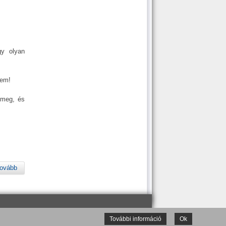
gy olyan
sem!
 meg, és
ovább
További információ
Ok