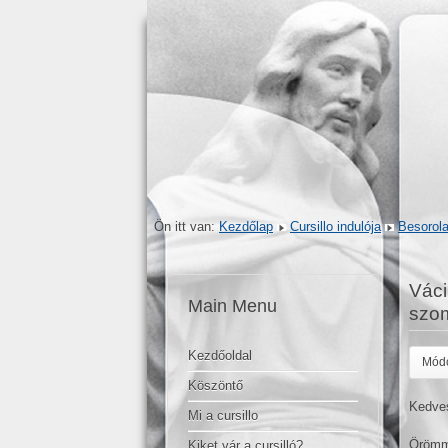
Ön itt van:
Kezdőlap
Cursillo indulója
Besorola
Váci
Main Menu
szo
Kezdőoldal
Módo
Köszöntő
Kedves
Mi a cursillo
Örömme
Kiket vár a cursilló?