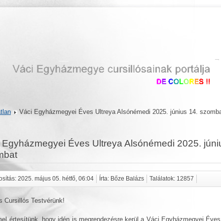
tlan
Váci Egyházmegyei Éves Ultreya Alsónémedi 2025. június 14. szomb
 Egyházmegyei Éves Ultreya Alsónémedi 2025. júni
mbat
sítás: 2025. május 05. hétfő, 06:04
Írta: Bőze Balázs
Találatok: 12857
 Cursillós Testvérünk!
l értesítünk, hogy idén is megrendezésre kerül a Váci Egyházmegyei Éves 