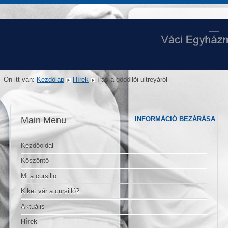
Ön itt van:
Kezdőlap
Hírek
írás a gödöllõi ultreyáról
Main Menu
INFORMÁCIÓ BEZÁRÁSA
Kezdőoldal
Köszöntő
Mi a cursillo
Kiket vár a cursilló?
Aktuális
Hírek