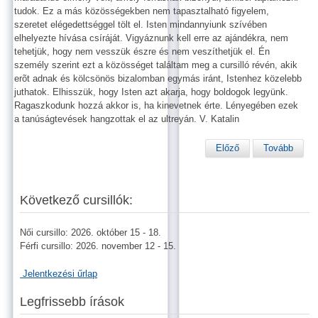
tudok. Ez a más közösségekben nem tapasztalható figyelem,
szeretet elégedettséggel tölt el. Isten mindannyiunk szívében
elhelyezte hívása csíráját. Vigyáznunk kell erre az ajándékra, nem
tehetjük, hogy nem vesszük észre és nem veszíthetjük el. Én
személy szerint ezt a közösséget találtam meg a cursilló révén, akik
erõt adnak és kölcsönös bizalomban egymás iránt, Istenhez közelebb
juthatok. Elhisszük, hogy Isten azt akarja, hogy boldogok legyünk.
Ragaszkodunk hozzá akkor is, ha kinevetnek érte. Lényegében ezek
a tanúságtevések hangzottak el az ultreyán. V. Katalin
Előző
Tovább
Következő cursillók:
Női cursillo: 2026. október 15 - 18.
Férfi cursillo: 2026. november 12 - 15.
Jelentkezési űrlap
Legfrissebb írások