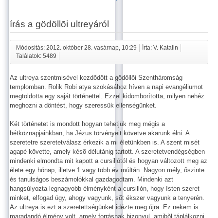
írás a gödöllõi ultreyáról
Módosítás: 2012. október 28. vasárnap, 10:29
Írta: V. Katalin
Találatok: 5489
Az ultreya szentmisével kezdõdött a gödöllõi Szentháromság
templomban. Rolik Robi atya szokásához híven a napi evangéliumot
megtoldotta egy saját történettel. Ezzel kidomborította, milyen nehéz
meghozni a döntést, hogy szeressük ellenségünket.
Két történetet is mondott hogyan tehetjük meg mégis a
hétköznapjainkban, ha Jézus törvényeit követve akarunk élni. A
szeretetre szeretetválasz érkezik a mi életünkben is. A szent misét
agapé követte, amely késõ délutánig tartott. A szeretetvendégségben
mindenki elmondta mit kapott a cursillótól és hogyan változott meg az
élete egy hónap, illetve 1 vagy több év múltán. Nagyon mély, õszinte
és tanulságos beszámolókkal gazdagodtam. Mindenki azt
hangsúlyozta legnagyobb élményként a cursillón, hogy Isten szeret
minket, elfogad úgy, ahogy vagyunk, sõt ékszer vagyunk a tenyerén.
Az ultreya is ezt a szeretettségünket idézte meg újra. Ez nekem is
maradandó élmény volt, amely forrásnak bizonyul, amibõl táplálkozni