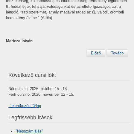
meztelenség, kölcsönösség és elkötelezettség termékeny légkörében.
Itt fedezhetjük fel saját valóságunkat és az éltető Igazságot, azt a
lángoló, izzó szerelmet, amely magával ragad az új, valódi, örömteli
keresztény életbe." (Attila)
Maricza István
Előző
Tovább
Következő cursillók:
Női cursillo: 2026. október 15 - 18.
Férfi cursillo: 2026. november 12 - 15.
Jelentkezési űrlap
Legfrissebb írások
"Népszámlálás"