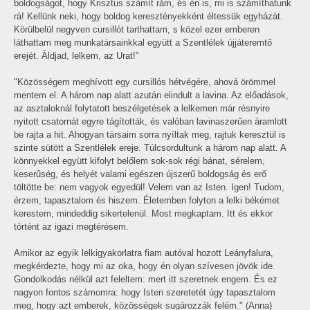
boldogságot, hogy Krisztus számít rám, és én is, mi is számíthatunk
rá! Kellünk neki, hogy boldog keresztényekként éltessük egyházát.
Körülbelül negyven cursillót tarthattam, s közel ezer emberen
láthattam meg munkatársainkkal együtt a Szentlélek újjáteremtő
erejét. Áldjad, lelkem, az Urat!"
"Közösségem meghívott egy cursillós hétvégére, ahová örömmel
mentem el. A három nap alatt azután elindult a lavina. Az előadások,
az asztaloknál folytatott beszélgetések a lelkemen már résnyire
nyitott csatornát egyre tágították, és valóban lavinaszerűen áramlott
be rajta a hit. Ahogyan társaim sorra nyíltak meg, rajtuk keresztül is
szinte sütött a Szentlélek ereje. Túlcsordultunk a három nap alatt. A
könnyekkel együtt kifolyt belőlem sok-sok régi bánat, sérelem,
keserűség, és helyét valami egészen újszerű boldogság és erő
töltötte be: nem vagyok egyedül! Velem van az Isten. Igen! Tudom,
érzem, tapasztalom és hiszem. Életemben folyton a lelki békémet
kerestem, mindeddig sikertelenül. Most megkaptam. Itt és ekkor
történt az igazi megtérésem.
Amikor az egyik lelkigyakorlatra fiam autóval hozott Leányfalura,
megkérdezte, hogy mi az oka, hogy én olyan szívesen jövök ide.
Gondolkodás nélkül azt feleltem: mert itt szeretnek engem. És ez
nagyon fontos számomra: hogy Isten szeretetét úgy tapasztalom
meg, hogy azt emberek, közösségek sugározzák felém." (Anna)