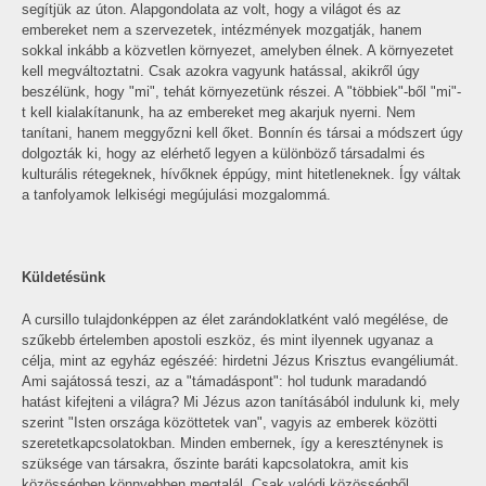
segítjük az úton. Alapgondolata az volt, hogy a világot és az
embereket nem a szervezetek, intézmények mozgatják, hanem
sokkal inkább a közvetlen környezet, amelyben élnek. A környezetet
kell megváltoztatni. Csak azokra vagyunk hatással, akikről úgy
beszélünk, hogy "mi", tehát környezetünk részei. A "többiek"-ből "mi"-
t kell kialakítanunk, ha az embereket meg akarjuk nyerni. Nem
tanítani, hanem meggyőzni kell őket. Bonnín és társai a módszert úgy
dolgozták ki, hogy az elérhető legyen a különböző társadalmi és
kulturális rétegeknek, hívőknek éppúgy, mint hitetleneknek. Így váltak
a tanfolyamok lelkiségi megújulási mozgalommá.
Küldetésünk
A cursillo tulajdonképpen az élet zarándoklatként való megélése, de
szűkebb értelemben apostoli eszköz, és mint ilyennek ugyanaz a
célja, mint az egyház egészéé: hirdetni Jézus Krisztus evangéliumát.
Ami sajátossá teszi, az a "támadáspont": hol tudunk maradandó
hatást kifejteni a világra? Mi Jézus azon tanításából indulunk ki, mely
szerint "Isten országa közöttetek van", vagyis az emberek közötti
szeretetkapcsolatokban. Minden embernek, így a kereszténynek is
szüksége van társakra, őszinte baráti kapcsolatokra, amit kis
közösségben könnyebben megtalál. Csak valódi közösségből