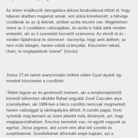
Az értem imádkozók támogatása akkora bizakodással töltött el, hogy
teljesen átadtam magamat annak, ami utána következett: a hétvége
csodáinak és az új életnek, amiben azóta részem van. Megértettem
Istent az ő csodálatos valóságában, és azóta is hálát adok minden
emberért, aki az ő szeretetét közvetíti számomra. Az elmúlt öt év -
minden fájdalmával és örömével - bizonyítja, hogy amit átéltem, az
nem múló lebegés, hanem valódi szárnyalás. Köszönöm neked,
Uram, te meglepetések Istene!" (István)
Június 27-én tartott aranymiséjén örökké vidám Gyuri atyánk így
mondott köszönetet a cursillóért:
"Áldott legyen az én gondviselő Istenem, aki a templomépítéstől
kimerült lelkemhez elküldte Rafael angyalát Josef Cascales atya
személyében, aki 1989-ben a bécsi cursillón nemcsak megmentett,
hanem valósággal új rakétapályára állított. A cursillo papjai, hívei
nyitották meg bennem az isteni jelenlét mély élményeit, azt, hogy
megtapasztalhattam: Krisztus bennetek van, mi együtt vagyunk az
egyház, Jézus jegyese, akit szent vére által tett szentté és
szeplőtelenné. Szentlelkének átformáló erejét kaptam, azt a