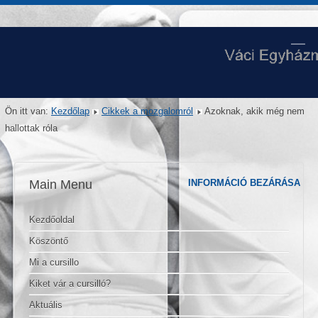
Ön itt van:
Kezdőlap
Cikkek a mozgalomról
Azoknak, akik még nem
hallottak róla
Main Menu
INFORMÁCIÓ BEZÁRÁSA
Kezdőoldal
Köszöntő
Mi a cursillo
Kiket vár a cursilló?
Aktuális