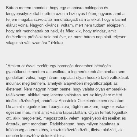
Bátran merem mondani, hogy egy csapásra boldogabb és
kiegyensúlyozottabb lettem azon a bizonyos héten, ugyanis amit a
férjem magába szívott, az mind átragadt rám anélkül, hogy ő bármit
elárult volna. Nagyon kíváncsi voltam, mert nem tudtam elképzelni,
hogy mit mondhattak ott neki, és főleg kik, hogy mindaz, amit
érzékeltetni próbálok vele hat éve, az most három nap alatt teljesen
világossá vált számára." (Réka)
"Amikor öt évvel ezelőtt egy borongós decemberi hétvégén
gyanútlanul elmentem a cursillóra, a legmerészebb álmaimban sem
gondoltam volna, hogy három nap alatt olyan hosszú távú változások
indulnak meg bennem, amelyek alapvetően megváltoztatják az
életemet. Nem nagyon hittem benne, hogy valaha olyan emberekkel
találkozom, akikkel meg lehetne valósítani azt az irigylésre méltó
ideális közösséget, amiről az Apostolok Cselekedeteiben olvastam.
De amint megérkeztem Leányfalura, rögtön éreztem, hogy ez valami
egészen más, mint amit valaha tapasztaltam. Olyan férfiak fogadtak
ott, akik megöleltek, megosztották velem legmélyebb érzéseiket és
értették, amit mondtam. Rádöbbentem, hogy milyen hatalmas a
különbség a keresztény, krisztuskövető között, illetve aközött, aki
csupán keresztény dolgokat tesz.