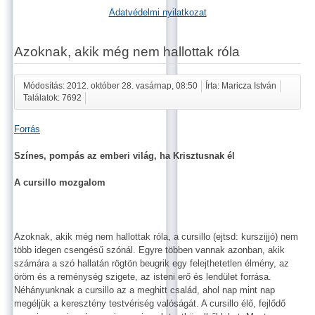
Adatvédelmi nyilatkozat
Azoknak, akik még nem hallottak róla
Módosítás: 2012. október 28. vasárnap, 08:50
Írta: Maricza István
Találatok: 7692
Forrás
Színes, pompás az emberi világ, ha Krisztusnak él
A cursillo mozgalom
Azoknak, akik még nem hallottak róla, a cursillo (ejtsd: kurszijjó) nem
több idegen csengésű szónál. Egyre többen vannak azonban, akik
számára a szó hallatán rögtön beugrik egy felejthetetlen élmény, az
öröm és a reménység szigete, az isteni erő és lendület forrása.
Néhányunknak a cursillo az a meghitt család, ahol nap mint nap
megéljük a keresztény testvériség valóságát. A cursillo élő, fejlődő