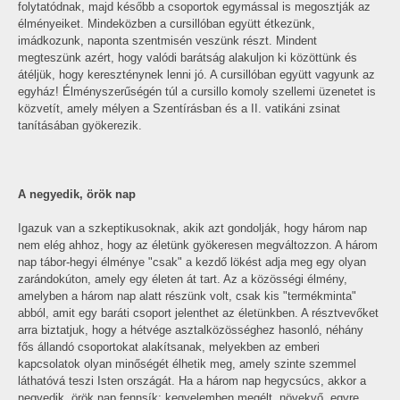
folytatódnak, majd később a csoportok egymással is megosztják az
élményeiket. Mindeközben a cursillóban együtt étkezünk,
imádkozunk, naponta szentmisén veszünk részt. Mindent
megteszünk azért, hogy valódi barátság alakuljon ki közöttünk és
átéljük, hogy kereszténynek lenni jó. A cursillóban együtt vagyunk az
egyház! Élményszerűségén túl a cursillo komoly szellemi üzenetet is
közvetít, amely mélyen a Szentírásban és a II. vatikáni zsinat
tanításában gyökerezik.
A negyedik, örök nap
Igazuk van a szkeptikusoknak, akik azt gondolják, hogy három nap
nem elég ahhoz, hogy az életünk gyökeresen megváltozzon. A három
nap tábor-hegyi élménye "csak" a kezdő lökést adja meg egy olyan
zarándokúton, amely egy életen át tart. Az a közösségi élmény,
amelyben a három nap alatt részünk volt, csak kis "termékminta"
abból, amit egy baráti csoport jelenthet az életünkben. A résztvevőket
arra biztatjuk, hogy a hétvége asztalközösséghez hasonló, néhány
fős állandó csoportokat alakítsanak, melyekben az emberi
kapcsolatok olyan minőségét élhetik meg, amely szinte szemmel
láthatóvá teszi Isten országát. Ha a három nap hegycsúcs, akkor a
negyedik, örök nap fennsík: kegyelemben megélt, növekvő, egyre