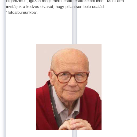
organizmus, igazán megismerni csak testközelből lehet. Most arra
invitáljuk a kedves olvasót, hogy pillantson bele családi
"fotóalbumunkba".