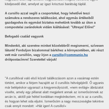
kiteljesedő élet, amelyet az igazi krisztusi barátság táplál.
A cursillo azzal segíti a csoportokat, hogy lehetővé teszi
számukra a rendszeres találkozást, ahol egymás értékeiből
gazdagodva és egymást biztatva mehetünk tovább az úton a
compostelai zarándokok vidám kiáltásával: "Ultreya! Előre!"
Befogadó család vagyunk
Mindenkit, aki szeretne minket közelebbről megismerni, szívesen
látunk! Forduljon bizalommal bárkihez a környezetében, aki részt
vett már cursillón, vagy írjon a
cursillo@communio.hu
drótpostacímre! Szeretettel várjuk!
"A cursillóval való első közeli találkozásom azon a vasárnap estén
történt, amikor a férjem hazajött az ő cursillós hétvégéjéről. Ő ugyanis
már belépéskor ugyanazt a kiegyensúlyozott, »nem evilági« ábrázatot
viselte, amely egy pillanat alatt megjelent annak az ismerősömnek az
arcán is, akitől pár héttel korábban megkérdeztem, mi is az a cursillo,
és hogyan lehet oda eljutni. Ismerősöm a nagy messzeségbe tekintve
csak ennyit mondott: »Hát igen! A cursillo!«