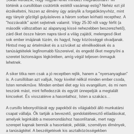
történik a cursillóban csütörtök estétől vasárnap estig? Nehéz ezt jól
érzékeltetni, hiszen az élmény úgy aránylik a forgatókönyvhöz, mint
egy tányér gőzölgő gulyásleves a három sorban leírható recepthez. A
"hozzávalók" azért sejtetnek valamit. Végy 25-30 nőt vagy férfit (a
második változatban az alapanyag kissé nehezebben beszerezhető),
zárd őket össze három napra távol a világ zajától, melengesd őket
sok ember imájának tüzén, és hagyd, hogy közösséggé olvadjanak.
Hintsd meg az értelmüket és a szívüket az elmélkedések és a
tanúságtételek legfinomabb fűszereivel, és engedd őket megnyílni a
szeretet biztonságos légkörében, amíg végül teljesen önmaguk
lehetnek.
A siker titka nem csak a jó receptben rejlik, hanem a "nyersanyagban"
is. A cursillóban azt valljuk, hogy kivétel nélkül minden ember csoda,
Isten remekműve. Minden emberi élet egy kis evangélium, és mi nem
teszünk mást, mint felfedezzük és együtt ünnepeljük a megtalált
kincseket. És visszatérve a hasonlathoz, Isten a szakács...
A cursillo lebonyolítását egy papokból és világiakból álló munkatársi
csapat vállalja. Ők tartják a bevezető, gondolatébresztő előadásokat,
amelyek leginkább a mesemondáshoz hasonlítanak, mert nagy
szerepet kapnak bennük a hasonlatok, példák, személyes élmények,
a tanúságtétel. A beszélgetések kis asztalközösségekben