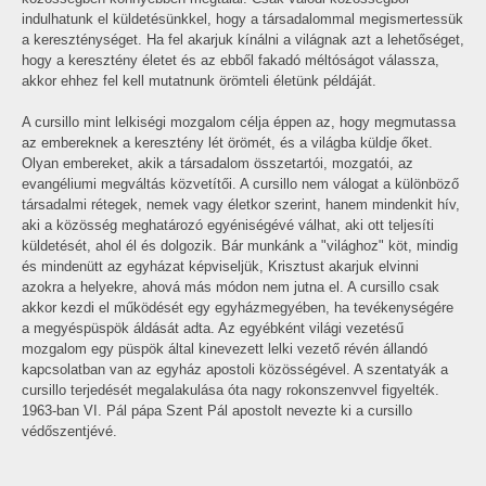
indulhatunk el küldetésünkkel, hogy a társadalommal megismertessük
a kereszténységet. Ha fel akarjuk kínálni a világnak azt a lehetőséget,
hogy a keresztény életet és az ebből fakadó méltóságot válassza,
akkor ehhez fel kell mutatnunk örömteli életünk példáját.
A cursillo mint lelkiségi mozgalom célja éppen az, hogy megmutassa
az embereknek a keresztény lét örömét, és a világba küldje őket.
Olyan embereket, akik a társadalom összetartói, mozgatói, az
evangéliumi megváltás közvetítői. A cursillo nem válogat a különböző
társadalmi rétegek, nemek vagy életkor szerint, hanem mindenkit hív,
aki a közösség meghatározó egyéniségévé válhat, aki ott teljesíti
küldetését, ahol él és dolgozik. Bár munkánk a "világhoz" köt, mindig
és mindenütt az egyházat képviseljük, Krisztust akarjuk elvinni
azokra a helyekre, ahová más módon nem jutna el. A cursillo csak
akkor kezdi el működését egy egyházmegyében, ha tevékenységére
a megyéspüspök áldását adta. Az egyébként világi vezetésű
mozgalom egy püspök által kinevezett lelki vezető révén állandó
kapcsolatban van az egyház apostoli közösségével. A szentatyák a
cursillo terjedését megalakulása óta nagy rokonszenvvel figyelték.
1963-ban VI. Pál pápa Szent Pál apostolt nevezte ki a cursillo
védőszentjévé.