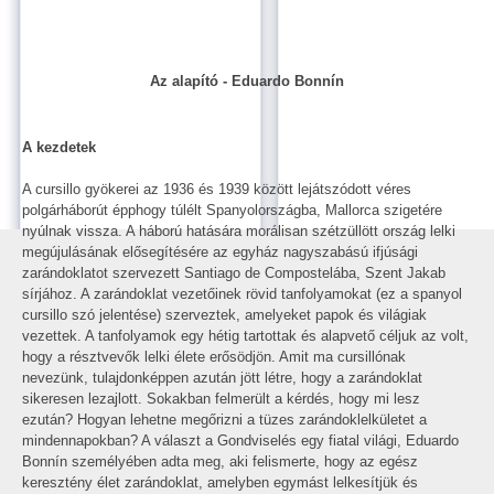
Az alapító - Eduardo Bonnín
A kezdetek
A cursillo gyökerei az 1936 és 1939 között lejátszódott véres
polgárháborút épphogy túlélt Spanyolországba, Mallorca szigetére
nyúlnak vissza. A háború hatására morálisan szétzüllött ország lelki
megújulásának elősegítésére az egyház nagyszabású ifjúsági
zarándoklatot szervezett Santiago de Compostelába, Szent Jakab
sírjához. A zarándoklat vezetőinek rövid tanfolyamokat (ez a spanyol
cursillo szó jelentése) szerveztek, amelyeket papok és világiak
vezettek. A tanfolyamok egy hétig tartottak és alapvető céljuk az volt,
hogy a résztvevők lelki élete erősödjön. Amit ma cursillónak
nevezünk, tulajdonképpen azután jött létre, hogy a zarándoklat
sikeresen lezajlott. Sokakban felmerült a kérdés, hogy mi lesz
ezután? Hogyan lehetne megőrizni a tüzes zarándoklelkületet a
mindennapokban? A választ a Gondviselés egy fiatal világi, Eduardo
Bonnín személyében adta meg, aki felismerte, hogy az egész
keresztény élet zarándoklat, amelyben egymást lelkesítjük és