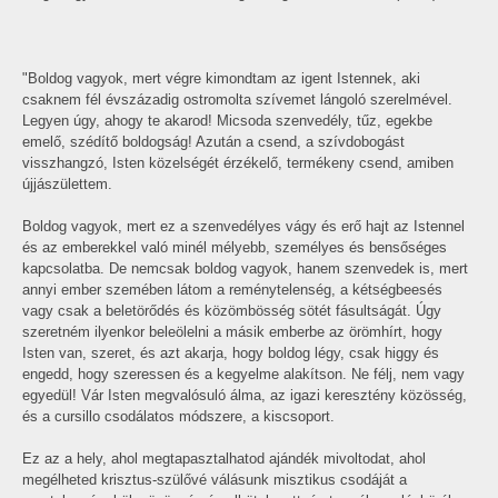
"Boldog vagyok, mert végre kimondtam az igent Istennek, aki
csaknem fél évszázadig ostromolta szívemet lángoló szerelmével.
Legyen úgy, ahogy te akarod! Micsoda szenvedély, tűz, egekbe
emelő, szédítő boldogság! Azután a csend, a szívdobogást
visszhangzó, Isten közelségét érzékelő, termékeny csend, amiben
újjászülettem.
Boldog vagyok, mert ez a szenvedélyes vágy és erő hajt az Istennel
és az emberekkel való minél mélyebb, személyes és bensőséges
kapcsolatba. De nemcsak boldog vagyok, hanem szenvedek is, mert
annyi ember szemében látom a reménytelenség, a kétségbeesés
vagy csak a beletörődés és közömbösség sötét fásultságát. Úgy
szeretném ilyenkor beleölelni a másik emberbe az örömhírt, hogy
Isten van, szeret, és azt akarja, hogy boldog légy, csak higgy és
engedd, hogy szeressen és a kegyelme alakítson. Ne félj, nem vagy
egyedül! Vár Isten megvalósuló álma, az igazi keresztény közösség,
és a cursillo csodálatos módszere, a kiscsoport.
Ez az a hely, ahol megtapasztalhatod ajándék mivoltodat, ahol
megélheted krisztus-szülővé válásunk misztikus csodáját a